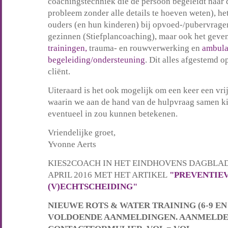
coachingstechniek die de persoon begeleidt naar 
probleem zonder alle details te hoeven weten), h
ouders (en hun kinderen) bij opvoed-/pubervrag
gezinnen (Stiefplancoaching), maar ook het geve
trainingen,
trauma- en rouwverwerking en
ambula
begeleiding/ondersteuning
. Dit alles afgestemd o
cliënt.
Uiteraard is het ook mogelijk om een keer een vri
waarin we aan de hand van de hulpvraag samen kij
eventueel in zou kunnen betekenen.
Vriendelijke groet,
Yvonne Aerts
KIES2COACH IN HET EINDHOVENS DAGBLA
APRIL 2016 MET HET ARTIKEL
"PREVENTIEV
(V)ECHTSCHEIDING"
NIEUWE ROTS & WATER TRAINING (6-9 EN 
VOLDOENDE AANMELDINGEN. AANMELDE